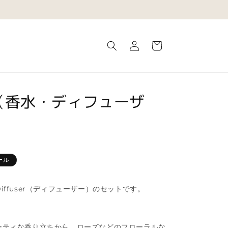
ロ
カ
グ
ー
イ
ト
ン
ット（香水・ディフューザ
ール
とDiffuser（ディフューザー）のセットです。
ーティな香り立ちから、ローズなどのフローラルな