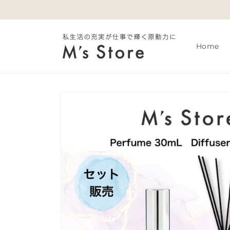
コンテ
ンツに
進む
Home
商品情
報にス
キップ