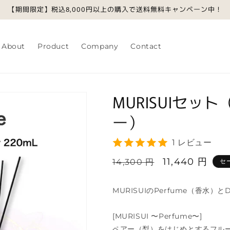
【期間限定】税込8,000円以上の購入で送料無料キャンペーン中！
About
Product
Company
Contact
MURISUIセ
ー）
1 レビュー
通
セ
11,440 円
14,300 円
セ
常
ー
価
ル
MURISUIのPerfume（香水）
格
価
[MURISUI 〜Perfume〜]
格
ペアー（梨）をはじめとするフル