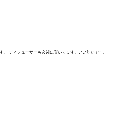
ュ
ュ
ー
ー
ザ
ザ
ー）
ー）
の
の
数
数
量
量
を
を
す。 ディフューザーも玄関に置いてます。いい匂いです。
減
増
ら
や
す
す