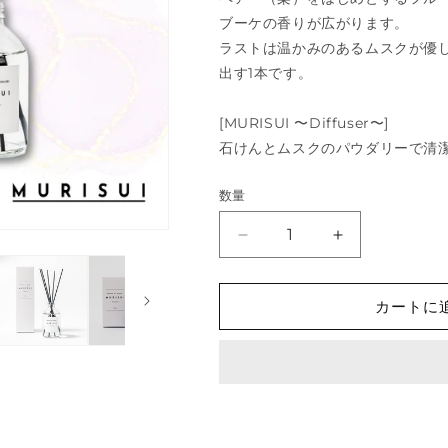
ブーケの香りが広がります。
ラストは温かみのあるムスクが優
出す1本です。
[MURISUI 〜Diffuser〜]
石けんとムスクのパウダリーで清
数量
MURISUI
MURISUI
セ
セ
ッ
ッ
カートに
ト
ト
（香
（香
水・
水・
デ
デ
ィ
ィ
フ
フ